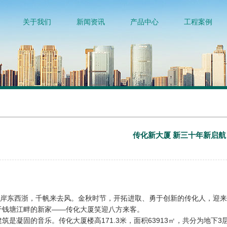
关于我们
新闻资讯
产品中心
工程案例
传化新大厦 新三十年新启航
西浙，千帆来去风。金秋时节，开拓进取、勇于创新的传化人，迎来了3
于钱塘江畔的新家——传化大厦笑迎八方来客。
筑是凝固的音乐。传化大厦楼高171.3米，面积63913㎡，共分为地下