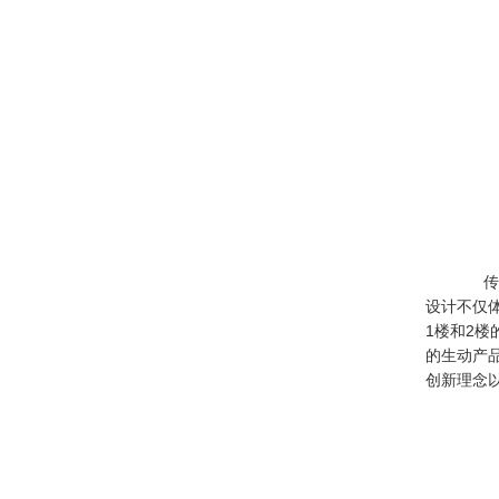
传化
设计不仅
1楼和2
的生动产品
创新理念