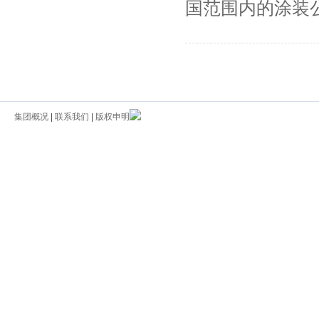
国范围内的涂装
集团概况
|
联系我们
|
版权申明