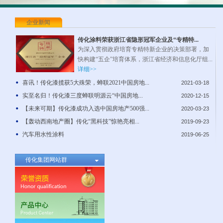
企业新闻
传化涂料荣获浙江省隐形冠军企业及“专精特...
为深入贯彻政府培育专精特新企业的决策部署，加
快构建“五企”培育体系，浙江省经济和信息化厅组...
详细>>
喜讯！传化漆揽获5大殊荣，蝉联2021中国房地...
2021-03-18
实至名归！传化漆三度蝉联明源云“中国房地...
2020-12-15
【未来可期】传化漆成功入选中国房地产500强...
2020-03-23
【轰动西南地产圈】传化“黑科技”惊艳亮相...
2019-09-23
汽车用水性涂料
2019-06-25
传化集团网站群