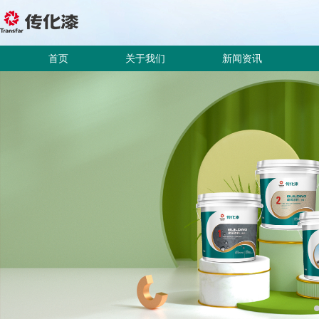
首页
关于我们
新闻资讯